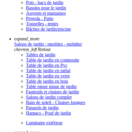
Pots - bacs de jardin
Bassins pour le jardin
Auvents et marquises
Pergola - Patio
Tonnelles - tentes
Bâches de jardin/piscine
expand_more
Salons de jardin : meubles - mobilier
chevron_left
Retour
Tables de jardin
Table de jardin en composite
Table de jardin en Pvc
Table de jardin en métal
Table de jardin en verre
Table de jardin en bois
Table pique nique de jardin
Fauteuils et chaises de jardin
Salons de jardin complet
Bain de soleil - Chaises longues
Parasols de jardin
Hamacs - Pouf de jardin
Luminaire extérieur