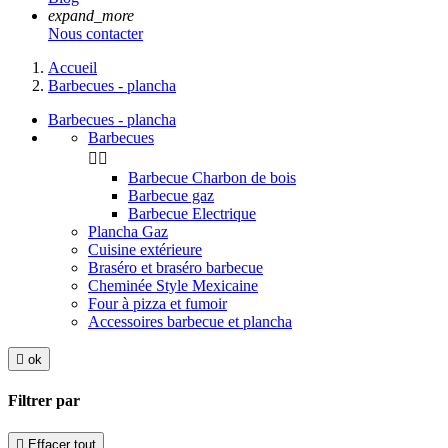
expand_more
Nous contacter
Accueil
Barbecues - plancha
Barbecues - plancha
Barbecues


Barbecue Charbon de bois
Barbecue gaz
Barbecue Electrique
Plancha Gaz
Cuisine extérieure
Braséro et braséro barbecue
Cheminée Style Mexicaine
Four à pizza et fumoir
Accessoires barbecue et plancha

ok
Filtrer par

Effacer tout