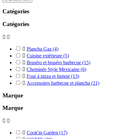
Catégories
Catégories



Plancha Gaz
(4)

Cuisine extérieure
(5)

Braséro et braséro barbecue
(15)

Cheminée Style Mexicaine
(6)

Four à pizza et fumoir
(13)

Accessoires barbecue et plancha
(21)
Marque
Marque



Cook'in Garden
(17)