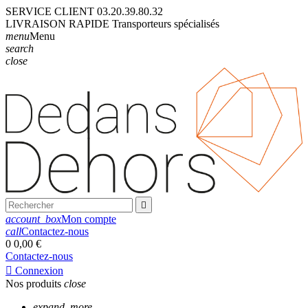
SERVICE CLIENT
03.20.39.80.32
LIVRAISON
RAPIDE
Transporteurs
spécialisés
menu
Menu
search
close

account_box
Mon compte
call
Contactez-nous
0
0,00 €
Contactez-nous

Connexion
Nos produits
close
expand_more