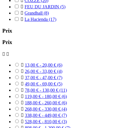

COZZE
(20)

FEU DU JARDIN
(5)

Grandhall
(8)

La Hacienda
(17)
Prix
Prix



13,00 € - 20,00 €
(6)

26,00 € - 33,00 €
(4)

37,00 € - 47,00 €
(7)

49,00 € - 69,00 €
(5)

78,00 € - 130,00 €
(11)

119,00 € - 180,00 €
(6)

188,00 € - 260,00 €
(6)

268,00 € - 330,00 €
(4)

338,00 € - 449,00 €
(7)

528,00 € - 810,00 €
(3)

898,00 € - 1 200,00 €
(7)