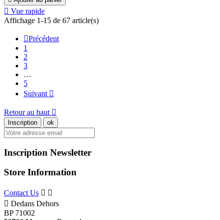

Vue rapide
Affichage 1-15 de 67 article(s)

Précédent
1
2
3
…
5
Suivant

Retour au haut

Inscription Newsletter
Store Information
Contact Us



Dedans Dehors
BP 71002