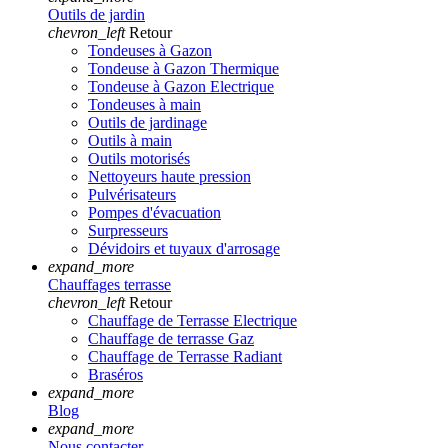
Outils de jardin
chevron_left
Retour
Tondeuses à Gazon
Tondeuse à Gazon Thermique
Tondeuse à Gazon Electrique
Tondeuses à main
Outils de jardinage
Outils à main
Outils motorisés
Nettoyeurs haute pression
Pulvérisateurs
Pompes d'évacuation
Surpresseurs
Dévidoirs et tuyaux d'arrosage
expand_more
Chauffages terrasse
chevron_left
Retour
Chauffage de Terrasse Electrique
Chauffage de terrasse Gaz
Chauffage de Terrasse Radiant
Braséros
expand_more
Blog
expand_more
Nous contacter