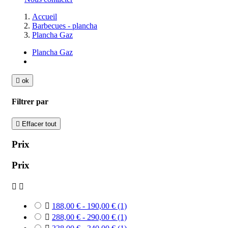
Accueil
Barbecues - plancha
Plancha Gaz
Plancha Gaz

ok
Filtrer par

Effacer tout
Prix
Prix



188,00 € - 190,00 €
(1)

288,00 € - 290,00 €
(1)