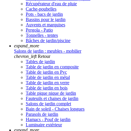
Récupérateur d'eau de pluie
Cache-poubelles
Pots - bacs de jardin
Bassins pour le jardin
Auvents et marquises
Pergola - Patio
Tonnelles - tentes
Bâches de jardin/piscine
expand_more
Salons de jardin : meubles - mobilier
chevron_left
Retour
Tables de jardin
Table de jardin en composite
Table de jardin en Pvc
Table de jardin en métal
Table de jardin en verre
Table de jardin en bois
Table pique nique de jardin
Fauteuils et chaises de jardin
Salons de jardin complet
Bain de soleil - Chaises longues
Parasols de jardin
Hamacs - Pouf de jardin
Luminaire extérieur
expand_more