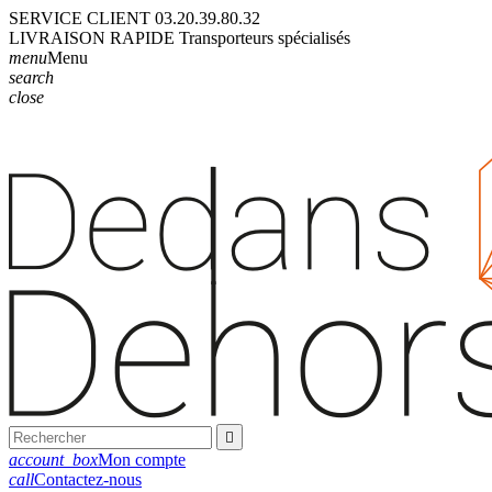
SERVICE CLIENT
03.20.39.80.32
LIVRAISON
RAPIDE
Transporteurs
spécialisés
menu
Menu
search
close

account_box
Mon compte
call
Contactez-nous