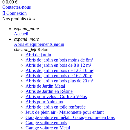
0
0,00 €
Contactez-nous

Connexion
Nos produits
close
expand_more
Accueil
expand_more
Abris et équipements jardin
chevron_left
Retour
Abri de jardin
Abris de jardin en bois moins de 8m²
Abris de jardin en bois de 8 à 12 m²
Abris de jardin en bois de 12 à 16 m²
Abris de jardin en bois de 16 à 20m²
Abris de jardin en bois plus de 20 m²
Abris de Jardin Metal
Abris de Jardin en Résine
Abris pour vélos - Coffre à Vélos
Abris pour Animaux
Abris de jardin en toile renforcée
Jeux de plein air - Maisonnette pour enfant
Garage voiture en métal - Garage voiture en bois
Garage voiture en bois
Garage voiture en Metal