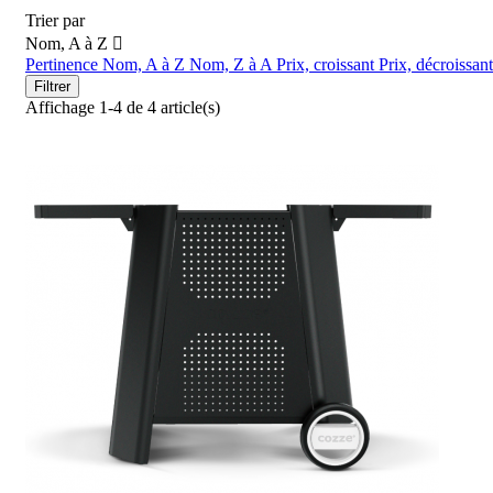
Trier par
Nom, A à Z

Pertinence
Nom, A à Z
Nom, Z à A
Prix, croissant
Prix, décroissant
Filtrer
Affichage 1-4 de 4 article(s)