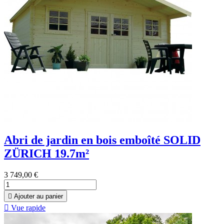
Abri de jardin en bois emboîté SOLID
ZÜRICH 19.7m²
3 749,00 €

Ajouter au panier

Vue rapide