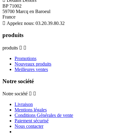

Dedans Dehors
BP 71002
59700 Marcq en Baroeul
France

Appelez nous:
03.20.39.80.32
produits
produits


Promotions
Nouveaux produits
Meilleures ventes
Notre société
Notre société


Livraison
Mentions légales
Conditions Générales de vente
Paiement sécurisé
Nous contacter