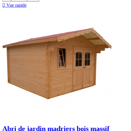

Vue rapide
Abri de jardin madriers bois massif