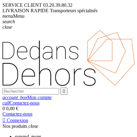
SERVICE CLIENT
03.20.39.80.32
LIVRAISON
RAPIDE
Transporteurs
spécialisés
menu
Menu
search
close

account_box
Mon compte
call
Contactez-nous
0
0,00 €
Contactez-nous

Connexion
Nos produits
close
expand_more