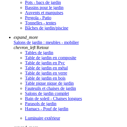
Pots - bacs de jardin
Bassins pour le jardin
Auvents et marquises
Pergola - Patio
Tonnelles - tentes
Bâches de jardin/piscine
expand_more
Salons de jardin : meubles - mobilier
chevron_left
Retour
Tables de jardin
Table de jardin en composite
Table de jardin en Pvc
Table de jardin en métal
Table de jardin en verre
Table de jardin en bois
Table pique nique de jardin
Fauteuils et chaises de jardin
Salons de jardin complet
Bain de soleil - Chaises longues
Parasols de jardin
Hamacs - Pouf de jardin
Luminaire extérieur