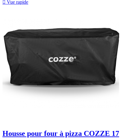

Vue rapide
Housse pour four à pizza COZZE 17