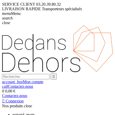
SERVICE CLIENT
03.20.39.80.32
LIVRAISON
RAPIDE
Transporteurs
spécialisés
menu
Menu
search
close

account_box
Mon compte
call
Contactez-nous
0
0,00 €
Contactez-nous

Connexion
Nos produits
close
expand_more