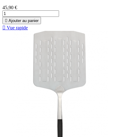
45,90 €

Ajouter au panier

Vue rapide