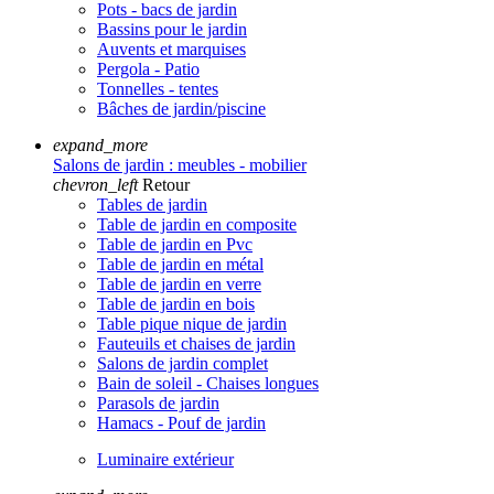
Pots - bacs de jardin
Bassins pour le jardin
Auvents et marquises
Pergola - Patio
Tonnelles - tentes
Bâches de jardin/piscine
expand_more
Salons de jardin : meubles - mobilier
chevron_left
Retour
Tables de jardin
Table de jardin en composite
Table de jardin en Pvc
Table de jardin en métal
Table de jardin en verre
Table de jardin en bois
Table pique nique de jardin
Fauteuils et chaises de jardin
Salons de jardin complet
Bain de soleil - Chaises longues
Parasols de jardin
Hamacs - Pouf de jardin
Luminaire extérieur