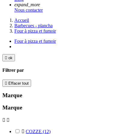
expand_more
Nous contacter
Accueil
Barbecues - plancha
Four à pizza et fumoir
Four à pizza et fumoir

ok
Filtrer par

Effacer tout
Marque
Marque



COZZE
(12)