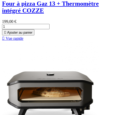
Four à pizza Gaz 13 + Thermomètre
intégré COZZE
199,00 €

Ajouter au panier

Vue rapide