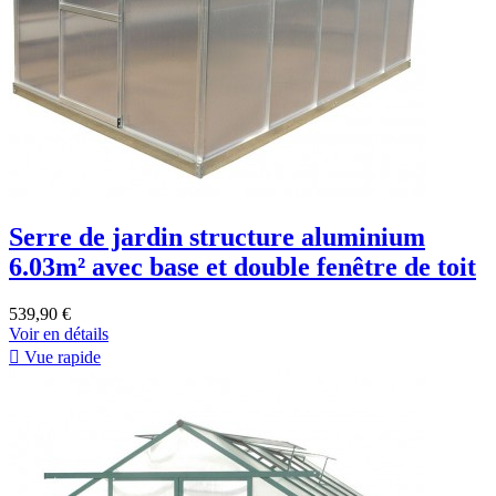
Serre de jardin structure aluminium
6.03m² avec base et double fenêtre de toit
539,90 €
Voir en détails

Vue rapide