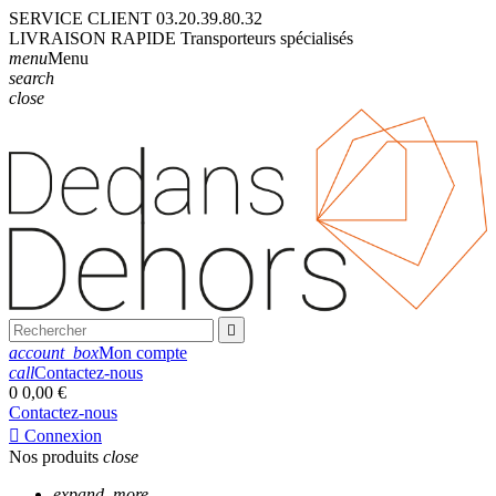
SERVICE CLIENT
03.20.39.80.32
LIVRAISON
RAPIDE
Transporteurs
spécialisés
menu
Menu
search
close

account_box
Mon compte
call
Contactez-nous
0
0,00 €
Contactez-nous

Connexion
Nos produits
close
expand_more