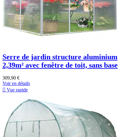
Serre de jardin structure aluminium
2,39m² avec fenêtre de toit, sans base
309,90 €
Voir en détails

Vue rapide