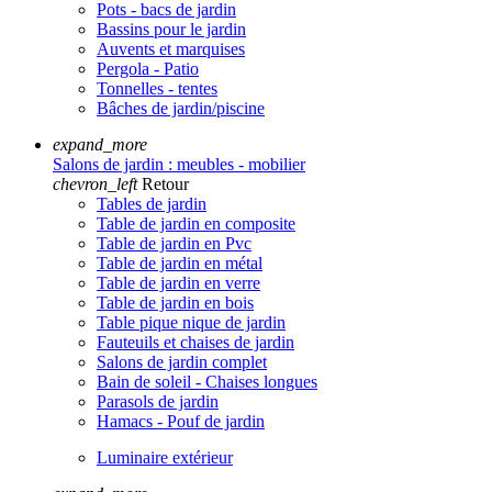
Pots - bacs de jardin
Bassins pour le jardin
Auvents et marquises
Pergola - Patio
Tonnelles - tentes
Bâches de jardin/piscine
expand_more
Salons de jardin : meubles - mobilier
chevron_left
Retour
Tables de jardin
Table de jardin en composite
Table de jardin en Pvc
Table de jardin en métal
Table de jardin en verre
Table de jardin en bois
Table pique nique de jardin
Fauteuils et chaises de jardin
Salons de jardin complet
Bain de soleil - Chaises longues
Parasols de jardin
Hamacs - Pouf de jardin
Luminaire extérieur