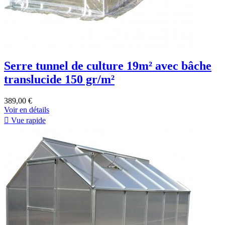
Serre tunnel de culture 19m² avec bâche
translucide 150 gr/m²
389,00 €
Voir en détails

Vue rapide