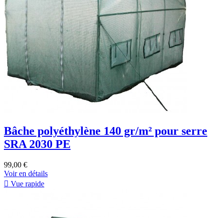
Bâche polyéthylène 140 gr/m² pour serre
SRA 2030 PE
99,00 €
Voir en détails

Vue rapide