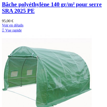
Bâche polyéthylène 140 gr/m² pour serre
SRA 2025 PE
95,00 €
Voir en détails

Vue rapide