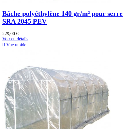
Bâche polyéthylène 140 gr/m² pour serre
SRA 2045 PEV
229,00 €
Voir en détails

Vue rapide