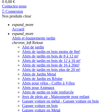
0
0,00 €
Contactez-nous

Connexion
Nos produits
close
expand_more
Accueil
expand_more
Abris et équipements jardin
chevron_left
Retour
Abri de jardin
Abris de jardin en bois moins de 8m²
Abris de jardin en bois de 8 à 12 m²
Abris de jardin en bois de 12 à 16 m²
Abris de jardin en bois de 16 à 20m²
Abris de jardin en bois plus de 20 m²
Abris de Jardin Metal
Abris de Jardin en Résine
Abris pour vélos - Coffre à Vélos
Abris pour Animaux
Abris de jardin en toile renforcée
Jeux de plein air - Maisonnette pour enfant
Garage voiture en métal - Garage voiture en bois
Garage voiture en bois
Garage voiture en Metal