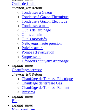
Outils de jardin
chevron_left
Retour
Tondeuses à Gazon
Tondeuse à Gazon Thermique
Tondeuse à Gazon Electrique
Tondeuses à main
Outils de jardinage
Outils à main
Outils motorisés
Nettoyeurs haute pression
Pulvérisateurs
Pompes d'évacuation
Surpresseurs
Dévidoirs et tuyaux d'arrosage
expand_more
Chauffages terrasse
chevron_left
Retour
Chauffage de Terrasse Electrique
Chauffage de terrasse Gaz
Chauffage de Terrasse Radiant
Braséros
expand_more
Blog
expand_more
Nous contacter