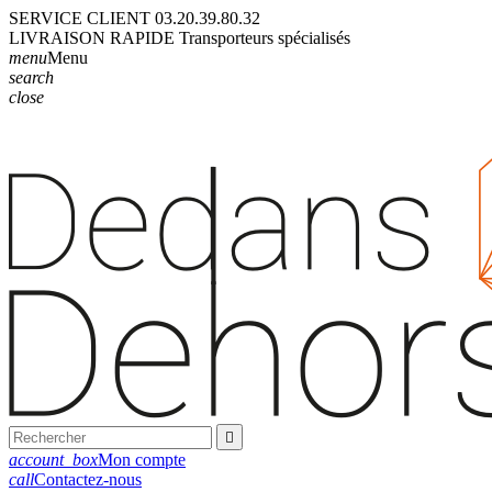
SERVICE CLIENT
03.20.39.80.32
LIVRAISON
RAPIDE
Transporteurs
spécialisés
menu
Menu
search
close

account_box
Mon compte
call
Contactez-nous