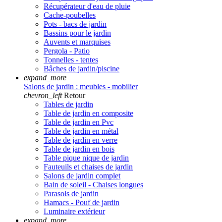
Récupérateur d'eau de pluie
Cache-poubelles
Pots - bacs de jardin
Bassins pour le jardin
Auvents et marquises
Pergola - Patio
Tonnelles - tentes
Bâches de jardin/piscine
expand_more
Salons de jardin : meubles - mobilier
chevron_left
Retour
Tables de jardin
Table de jardin en composite
Table de jardin en Pvc
Table de jardin en métal
Table de jardin en verre
Table de jardin en bois
Table pique nique de jardin
Fauteuils et chaises de jardin
Salons de jardin complet
Bain de soleil - Chaises longues
Parasols de jardin
Hamacs - Pouf de jardin
Luminaire extérieur
expand_more