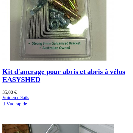
Kit d'ancrage pour abris et abris à vélos
EASYSHED
35,00 €
Voir en détails

Vue rapide