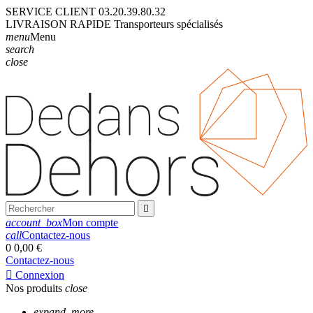
SERVICE CLIENT
03.20.39.80.32
LIVRAISON
RAPIDE
Transporteurs
spécialisés
menu
Menu
search
close

account_box
Mon compte
call
Contactez-nous
0
0,00 €
Contactez-nous

Connexion
Nos produits
close
expand_more