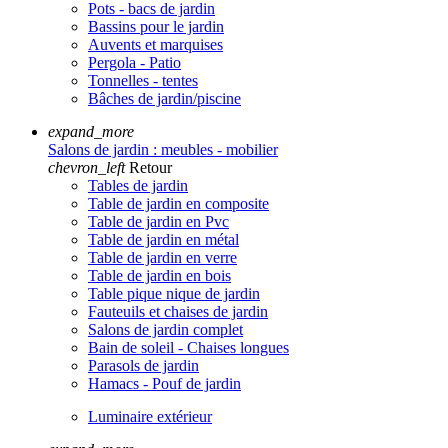
Pots - bacs de jardin
Bassins pour le jardin
Auvents et marquises
Pergola - Patio
Tonnelles - tentes
Bâches de jardin/piscine
expand_more
Salons de jardin : meubles - mobilier
chevron_left
Retour
Tables de jardin
Table de jardin en composite
Table de jardin en Pvc
Table de jardin en métal
Table de jardin en verre
Table de jardin en bois
Table pique nique de jardin
Fauteuils et chaises de jardin
Salons de jardin complet
Bain de soleil - Chaises longues
Parasols de jardin
Hamacs - Pouf de jardin
Luminaire extérieur