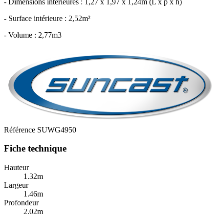
- Dimensions intérieures : 1,27 x 1,97 x 1,24m (L x p x h)
- Surface intérieure : 2,52m²
- Volume : 2,77m3
Référence
SUWG4950
Fiche technique
Hauteur
1.32m
Largeur
1.46m
Profondeur
2.02m