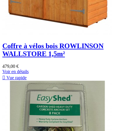
Coffre à vélos bois ROWLINSON
WALLSTORE 1,5m²
479,00 €
Voir en détails

Vue rapide