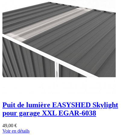
Puit de lumière EASYSHED Skylight
pour garage XXL EGAR-6038
49,00 €
Voir en détails