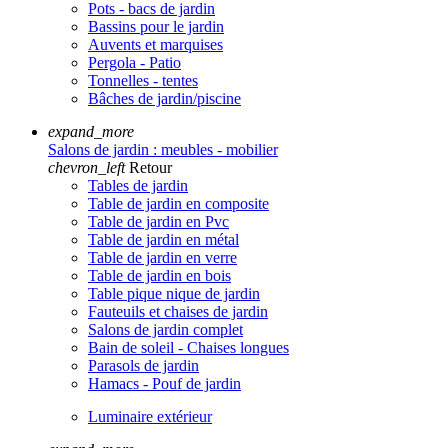
Pots - bacs de jardin
Bassins pour le jardin
Auvents et marquises
Pergola - Patio
Tonnelles - tentes
Bâches de jardin/piscine
expand_more
Salons de jardin : meubles - mobilier
chevron_left
Retour
Tables de jardin
Table de jardin en composite
Table de jardin en Pvc
Table de jardin en métal
Table de jardin en verre
Table de jardin en bois
Table pique nique de jardin
Fauteuils et chaises de jardin
Salons de jardin complet
Bain de soleil - Chaises longues
Parasols de jardin
Hamacs - Pouf de jardin
Luminaire extérieur