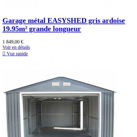
Garage métal EASYSHED gris ardoise
19.95m² grande longueur
1 849,00 €
Voir en détails

Vue rapide