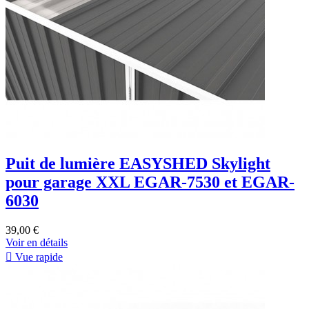
Puit de lumière EASYSHED Skylight
pour garage XXL EGAR-7530 et EGAR-
6030
39,00 €
Voir en détails

Vue rapide