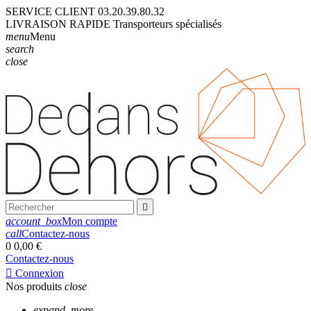
SERVICE CLIENT
03.20.39.80.32
LIVRAISON
RAPIDE
Transporteurs
spécialisés
menu
Menu
search
close

account_box
Mon compte
call
Contactez-nous
0
0,00 €
Contactez-nous

Connexion
Nos produits
close
expand_more