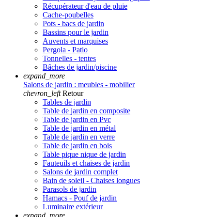
Récupérateur d'eau de pluie
Cache-poubelles
Pots - bacs de jardin
Bassins pour le jardin
Auvents et marquises
Pergola - Patio
Tonnelles - tentes
Bâches de jardin/piscine
expand_more
Salons de jardin : meubles - mobilier
chevron_left
Retour
Tables de jardin
Table de jardin en composite
Table de jardin en Pvc
Table de jardin en métal
Table de jardin en verre
Table de jardin en bois
Table pique nique de jardin
Fauteuils et chaises de jardin
Salons de jardin complet
Bain de soleil - Chaises longues
Parasols de jardin
Hamacs - Pouf de jardin
Luminaire extérieur
expand_more