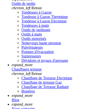
Outils de jardin
chevron_left
Retour
Tondeuses à Gazon
Tondeuse à Gazon Thermique
Tondeuse à Gazon Electrique
Tondeuses à main
Outils de jardinage
Outils à main
Outils motorisés
Nettoyeurs haute pression
Pulvérisateurs
Pompes d'évacuation
Surpresseurs
Dévidoirs et tuyaux d'arrosage
expand_more
Chauffages terrasse
chevron_left
Retour
Chauffage de Terrasse Electrique
Chauffage de terrasse Gaz
Chauffage de Terrasse Radiant
Braséros
expand_more
Blog
expand_more
Nous contacter