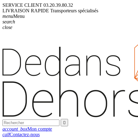
SERVICE CLIENT
03.20.39.80.32
LIVRAISON
RAPIDE
Transporteurs
spécialisés
menu
Menu
search
close

account_box
Mon compte
call
Contactez-nous