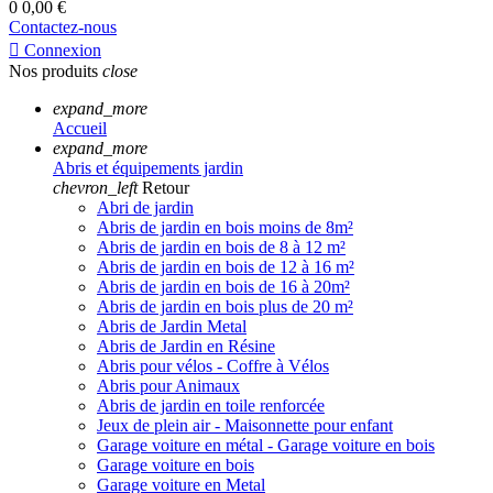
0
0,00 €
Contactez-nous

Connexion
Nos produits
close
expand_more
Accueil
expand_more
Abris et équipements jardin
chevron_left
Retour
Abri de jardin
Abris de jardin en bois moins de 8m²
Abris de jardin en bois de 8 à 12 m²
Abris de jardin en bois de 12 à 16 m²
Abris de jardin en bois de 16 à 20m²
Abris de jardin en bois plus de 20 m²
Abris de Jardin Metal
Abris de Jardin en Résine
Abris pour vélos - Coffre à Vélos
Abris pour Animaux
Abris de jardin en toile renforcée
Jeux de plein air - Maisonnette pour enfant
Garage voiture en métal - Garage voiture en bois
Garage voiture en bois
Garage voiture en Metal