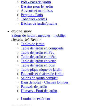
Pots - bacs de jardin
Bassins pour le jardin
Auvents et marquises
Pergola - Patio
Tonnelles - tentes
Bâches de jardin/piscine
expand_more
Salons de jardin : meubles - mobilier
chevron_left
Retour
Tables de jardin
Table de jardin en composite
Table de jardin en Pvc
Table de jardin en métal
Table de jardin en verre
Table de jardin en bois
Table pique nique de jardin
Fauteuils et chaises de jardin
Salons de jardin complet
Bain de soleil - Chaises longues
Parasols de jardin
Hamacs - Pouf de jardin
Luminaire extérieur