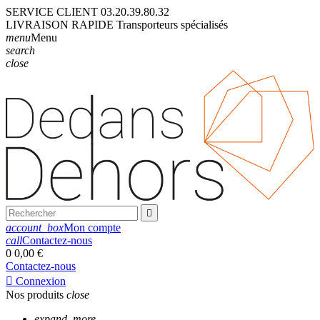
SERVICE CLIENT
03.20.39.80.32
LIVRAISON
RAPIDE
Transporteurs
spécialisés
menu
Menu
search
close

account_box
Mon compte
call
Contactez-nous
0
0,00 €
Contactez-nous

Connexion
Nos produits
close
expand_more