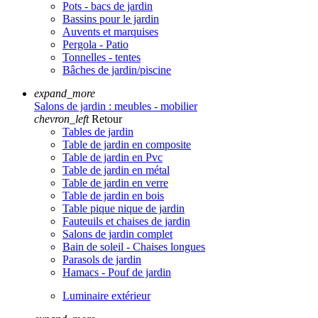
Pots - bacs de jardin
Bassins pour le jardin
Auvents et marquises
Pergola - Patio
Tonnelles - tentes
Bâches de jardin/piscine
expand_more
Salons de jardin : meubles - mobilier
chevron_left
Retour
Tables de jardin
Table de jardin en composite
Table de jardin en Pvc
Table de jardin en métal
Table de jardin en verre
Table de jardin en bois
Table pique nique de jardin
Fauteuils et chaises de jardin
Salons de jardin complet
Bain de soleil - Chaises longues
Parasols de jardin
Hamacs - Pouf de jardin
Luminaire extérieur