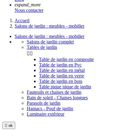
expand_more
Nous contacter
Accueil
Salons de jardin : meubles - mobilier
Salons de jardin : meubles - mobilier
Salons de jardin complet
Tables de jardin


Table de jardin en composite
Table de jardin en Pvc
Table de jardin en métal
Table de jardin en verre
Table de jardin en bois
Table pique nique de jardin
Fauteuils et chaises de jardin
Bain de soleil - Chaises longues
Parasols de jardin
Hamacs - Pouf de jardin
Luminaire extérieur

ok