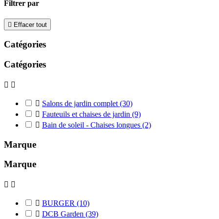
Filtrer par

Effacer tout
Catégories
Catégories



Salons de jardin complet
(30)

Fauteuils et chaises de jardin
(9)

Bain de soleil - Chaises longues
(2)
Marque
Marque



BURGER
(10)

DCB Garden
(39)