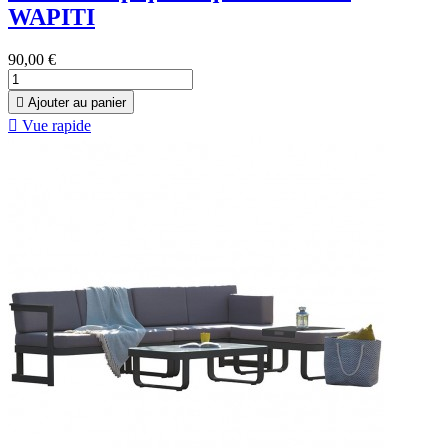
WAPITI
90,00 €

Ajouter au panier

Vue rapide