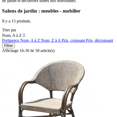
de jardin et découvrez toutes nos nouveautés.
Salons de jardin : meubles - mobilier
Il y a 15 produits.
Trier par
Nom, A à Z

Pertinence
Nom, A à Z
Nom, Z à A
Prix, croissant
Prix, décroissant
Filtrer
Affichage 16-30 de 58 article(s)