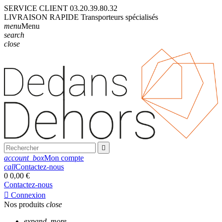
SERVICE CLIENT
03.20.39.80.32
LIVRAISON
RAPIDE
Transporteurs
spécialisés
menu
Menu
search
close

account_box
Mon compte
call
Contactez-nous
0
0,00 €
Contactez-nous

Connexion
Nos produits
close
expand_more