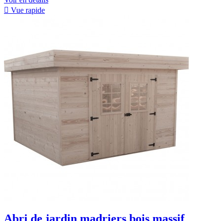

Vue rapide
Abri de jardin madriers bois massif