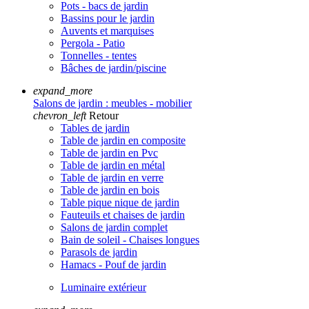
Pots - bacs de jardin
Bassins pour le jardin
Auvents et marquises
Pergola - Patio
Tonnelles - tentes
Bâches de jardin/piscine
expand_more
Salons de jardin : meubles - mobilier
chevron_left
Retour
Tables de jardin
Table de jardin en composite
Table de jardin en Pvc
Table de jardin en métal
Table de jardin en verre
Table de jardin en bois
Table pique nique de jardin
Fauteuils et chaises de jardin
Salons de jardin complet
Bain de soleil - Chaises longues
Parasols de jardin
Hamacs - Pouf de jardin
Luminaire extérieur