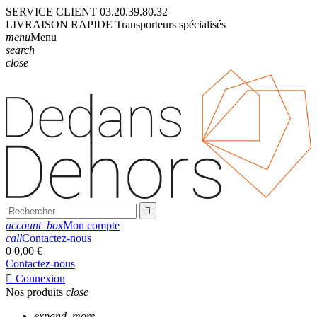
SERVICE CLIENT
03.20.39.80.32
LIVRAISON
RAPIDE
Transporteurs
spécialisés
menu
Menu
search
close

account_box
Mon compte
call
Contactez-nous
0
0,00 €
Contactez-nous

Connexion
Nos produits
close
expand_more