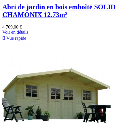
Abri de jardin en bois emboîté SOLID
CHAMONIX 12.73m²
4 709,00 €
Voir en détails

Vue rapide