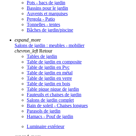
Pots - bacs de jardin
Bassins pour le jardin
Auvents et marquises
Pergola - Patio
Tonnelles - tentes
Bâches de jardin/piscine
expand_more
Salons de jardin : meubles - mobilier
chevron_left
Retour
Tables de jardin
Table de jardin en composite
Table de jardin en Pvc
Table de jardin en métal
Table de jardin en verre
Table de jardin en bois
Table pique nique de jardin
Fauteuils et chaises de jardin
Salons de jardin complet
Bain de soleil - Chaises longues
Parasols de jardin
Hamacs - Pouf de jardin
Luminaire extérieur