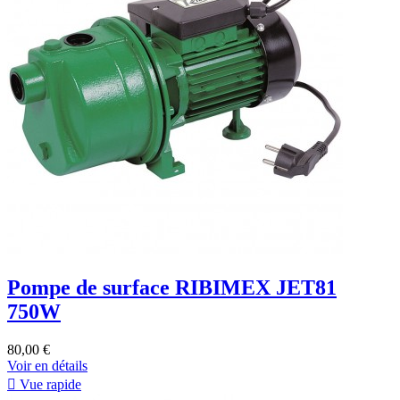
Pompe de surface RIBIMEX JET81
750W
80,00 €
Voir en détails

Vue rapide