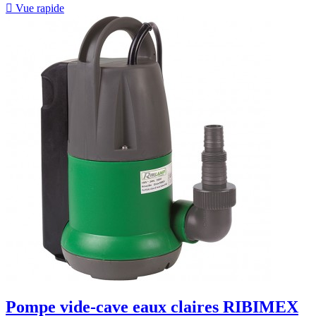

Vue rapide
Pompe vide-cave eaux claires RIBIMEX