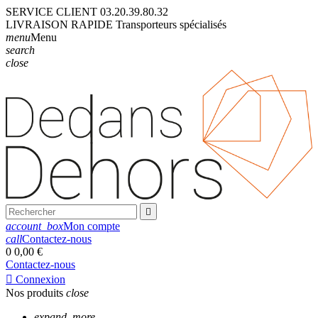
SERVICE CLIENT
03.20.39.80.32
LIVRAISON
RAPIDE
Transporteurs
spécialisés
menu
Menu
search
close

account_box
Mon compte
call
Contactez-nous
0
0,00 €
Contactez-nous

Connexion
Nos produits
close
expand_more