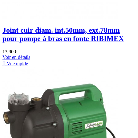
Joint cuir diam. int.50mm, ext.78mm
pour pompe à bras en fonte RIBIMEX
13,90 €
Voir en détails

Vue rapide