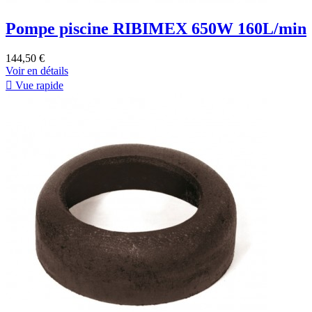
Pompe piscine RIBIMEX 650W 160L/min
144,50 €
Voir en détails

Vue rapide