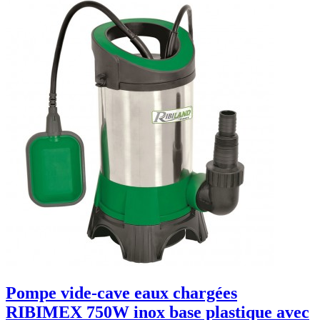
Pompe vide-cave eaux chargées
RIBIMEX 750W inox base plastique avec