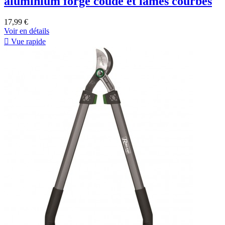
aluminium forgé coudé et lames courbes
17,99 €
Voir en détails

Vue rapide