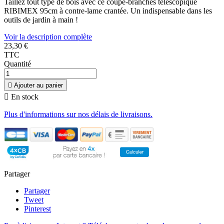
Taillez tout type de bois avec ce coupe-branches télescopique
RIBIMEX 95cm à contre-lame crantée. Un indispensable dans les
outils de jardin à main !
Voir la description complète
23,30 €
TTC
Quantité

Ajouter au panier

En stock
Plus d'informations sur nos délais de livraisons.
Partager
Partager
Tweet
Pinterest