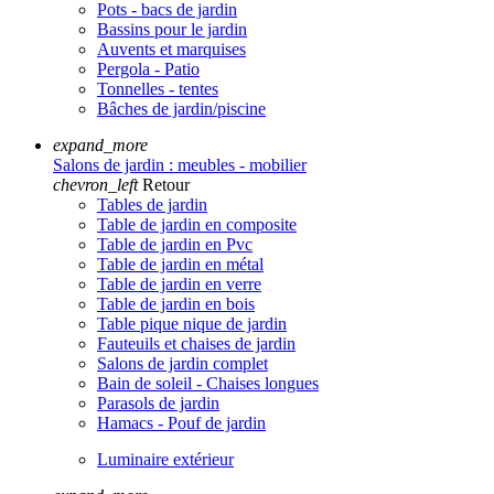
Pots - bacs de jardin
Bassins pour le jardin
Auvents et marquises
Pergola - Patio
Tonnelles - tentes
Bâches de jardin/piscine
expand_more
Salons de jardin : meubles - mobilier
chevron_left
Retour
Tables de jardin
Table de jardin en composite
Table de jardin en Pvc
Table de jardin en métal
Table de jardin en verre
Table de jardin en bois
Table pique nique de jardin
Fauteuils et chaises de jardin
Salons de jardin complet
Bain de soleil - Chaises longues
Parasols de jardin
Hamacs - Pouf de jardin
Luminaire extérieur