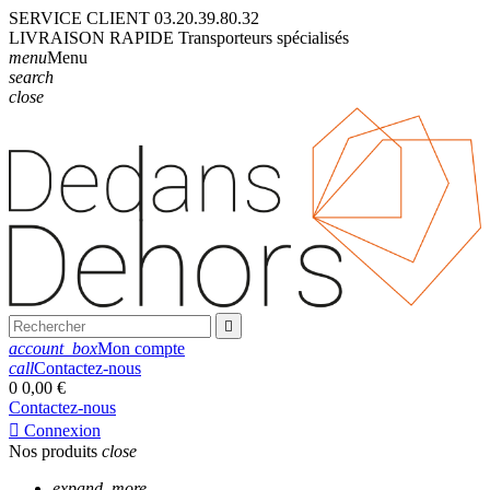
SERVICE CLIENT
03.20.39.80.32
LIVRAISON
RAPIDE
Transporteurs
spécialisés
menu
Menu
search
close

account_box
Mon compte
call
Contactez-nous
0
0,00 €
Contactez-nous

Connexion
Nos produits
close
expand_more