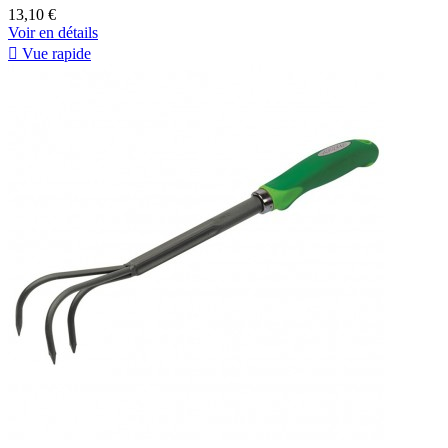
13,10 €
Voir en détails

Vue rapide