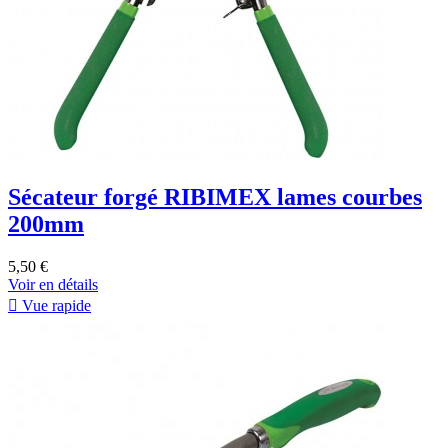
Sécateur forgé RIBIMEX lames courbes
200mm
5,50 €
Voir en détails

Vue rapide