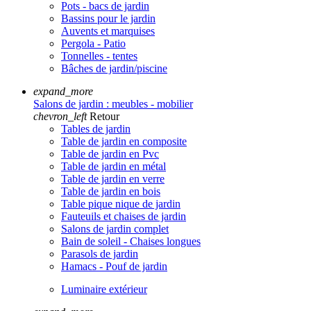
Pots - bacs de jardin
Bassins pour le jardin
Auvents et marquises
Pergola - Patio
Tonnelles - tentes
Bâches de jardin/piscine
expand_more
Salons de jardin : meubles - mobilier
chevron_left
Retour
Tables de jardin
Table de jardin en composite
Table de jardin en Pvc
Table de jardin en métal
Table de jardin en verre
Table de jardin en bois
Table pique nique de jardin
Fauteuils et chaises de jardin
Salons de jardin complet
Bain de soleil - Chaises longues
Parasols de jardin
Hamacs - Pouf de jardin
Luminaire extérieur