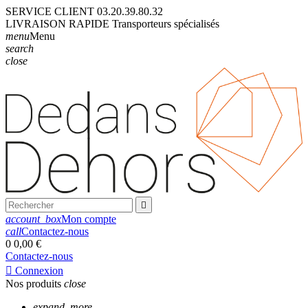
SERVICE CLIENT
03.20.39.80.32
LIVRAISON
RAPIDE
Transporteurs
spécialisés
menu
Menu
search
close

account_box
Mon compte
call
Contactez-nous
0
0,00 €
Contactez-nous

Connexion
Nos produits
close
expand_more