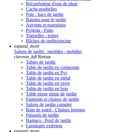
Récupérateur d'eau de pluie
Cache-poubelles
Pots - bacs de jardin
Bassins pour le jardin
Auvents et marquises
Pergola - Patio
Tonnelles - tentes
Bâches de jardin/piscine
expand_more
Salons de jardin : meubles - mobilier
chevron_left
Retour
Tables de jardin
Table de jardin en composite
Table de jardin en Pvc
Table de jardin en métal
Table de jardin en verre
Table de jardin en bois
Table pique nique de jardin
Fauteuils et chaises de jardin
Salons de jardin complet
Bain de soleil - Chaises longues
Parasols de jardin
Hamacs - Pouf de jardin
Luminaire extérieur
expand_more