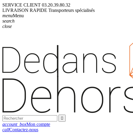
SERVICE CLIENT
03.20.39.80.32
LIVRAISON
RAPIDE
Transporteurs
spécialisés
menu
Menu
search
close

account_box
Mon compte
call
Contactez-nous