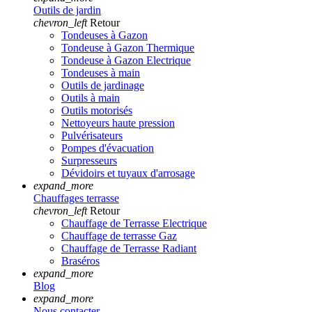
Outils de jardin
chevron_left
Retour
Tondeuses à Gazon
Tondeuse à Gazon Thermique
Tondeuse à Gazon Electrique
Tondeuses à main
Outils de jardinage
Outils à main
Outils motorisés
Nettoyeurs haute pression
Pulvérisateurs
Pompes d'évacuation
Surpresseurs
Dévidoirs et tuyaux d'arrosage
expand_more
Chauffages terrasse
chevron_left
Retour
Chauffage de Terrasse Electrique
Chauffage de terrasse Gaz
Chauffage de Terrasse Radiant
Braséros
expand_more
Blog
expand_more
Nous contacter