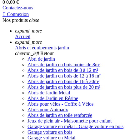
0
0,00 €
Contactez-nous

Connexion
Nos produits
close
expand_more
Accueil
expand_more
Abris et équipements jardin
chevron_left
Retour
Abri de jardin
Abris de jardin en bois moins de 8m²
Abris de jardin en bois de 8 à 12 m²
Abris de jardin en bois de 12 à 16 m²
Abris de jardin en bois de 16 à 20m²
Abris de jardin en bois plus de 20 m²
Abris de Jardin Metal
Abris de Jardin en Résine
Abris pour vélos - Coffre à Vélos
Abris pour Animaux
Abris de jardin en toile renforcée
Jeux de plein air - Maisonnette pour enfant
Garage voiture en métal - Garage voiture en bois
Garage voiture en bois
Garage voiture en Metal