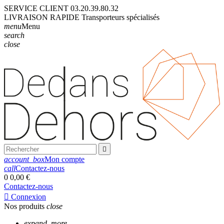
SERVICE CLIENT
03.20.39.80.32
LIVRAISON
RAPIDE
Transporteurs
spécialisés
menu
Menu
search
close

account_box
Mon compte
call
Contactez-nous
0
0,00 €
Contactez-nous

Connexion
Nos produits
close
expand_more