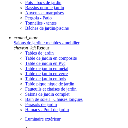
Pots - bacs de jardin
Bassins pour le jardin
Auvents et marquises
Pergola - Patio
Tonnelles - tentes
Bâches de jardin/piscine
expand_more
Salons de jardin : meubles - mobilier
chevron_left
Retour
Tables de jardin
Table de jardin en composite
Table de jardin en Pvc
Table de jardin en métal
Table de jardin en verre
Table de jardin en bois
Table pique nique de jardin
Fauteuils et chaises de jardin
Salons de jardin complet
Bain de soleil - Chaises longues
Parasols de jardin
Hamacs - Pouf de jardin
Luminaire extérieur