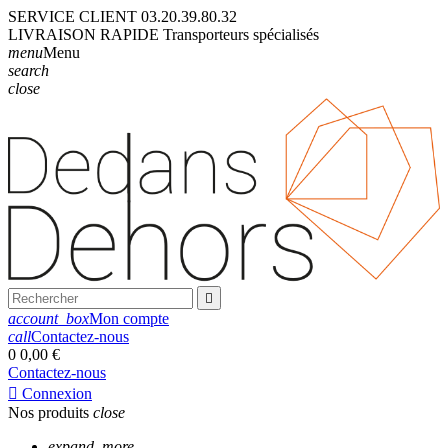
SERVICE CLIENT
03.20.39.80.32
LIVRAISON
RAPIDE
Transporteurs
spécialisés
menu
Menu
search
close

account_box
Mon compte
call
Contactez-nous
0
0,00 €
Contactez-nous

Connexion
Nos produits
close
expand_more