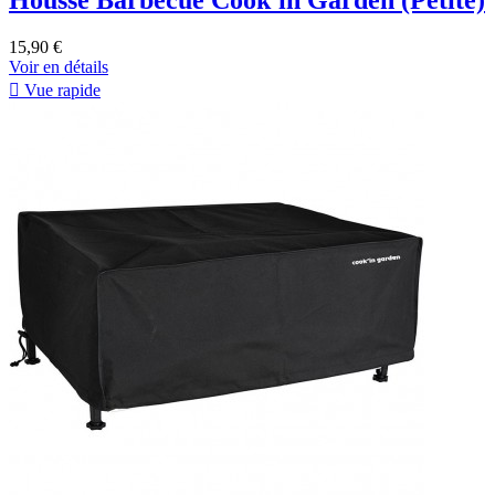
Housse Barbecue Cook'in Garden (Petite)
15,90 €
Voir en détails

Vue rapide