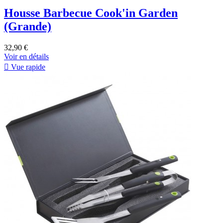
Housse Barbecue Cook'in Garden
(Grande)
32,90 €
Voir en détails

Vue rapide