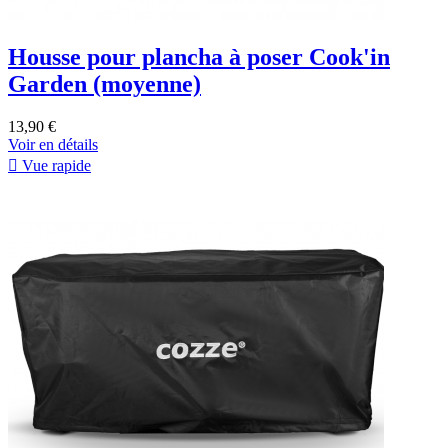
Housse pour plancha à poser Cook'in
Garden (moyenne)
13,90 €
Voir en détails

Vue rapide