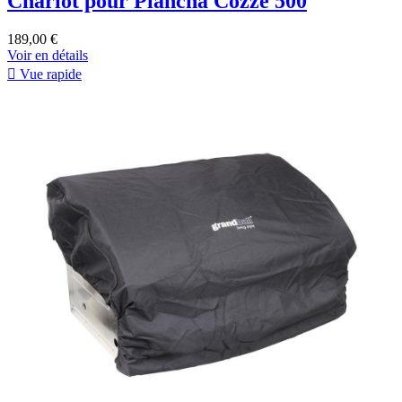
Chariot pour Plancha Cozze 500
189,00 €
Voir en détails

Vue rapide