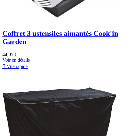
Coffret 3 ustensiles aimantés Cook'in
Garden
44,95 €
Voir en détails

Vue rapide