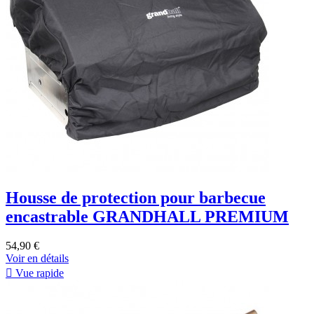
Housse de protection pour barbecue
encastrable GRANDHALL PREMIUM
54,90 €
Voir en détails

Vue rapide