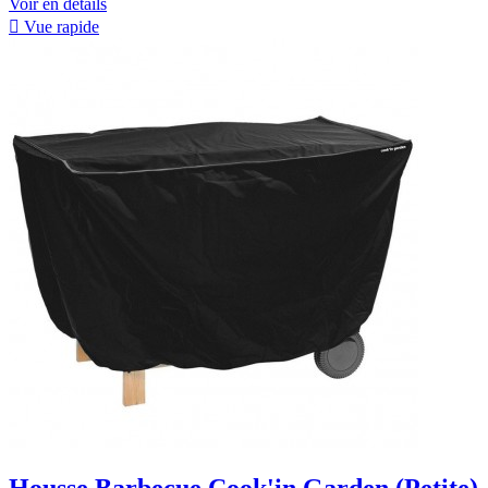
Voir en détails

Vue rapide