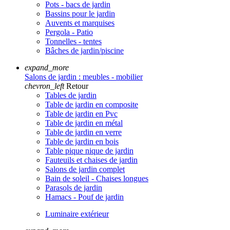
Pots - bacs de jardin
Bassins pour le jardin
Auvents et marquises
Pergola - Patio
Tonnelles - tentes
Bâches de jardin/piscine
expand_more
Salons de jardin : meubles - mobilier
chevron_left
Retour
Tables de jardin
Table de jardin en composite
Table de jardin en Pvc
Table de jardin en métal
Table de jardin en verre
Table de jardin en bois
Table pique nique de jardin
Fauteuils et chaises de jardin
Salons de jardin complet
Bain de soleil - Chaises longues
Parasols de jardin
Hamacs - Pouf de jardin
Luminaire extérieur