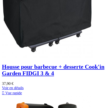
Housse pour barbecue + desserte Cook'in
Garden FIDGI 3 & 4
37,90 €
Voir en détails

Vue rapide