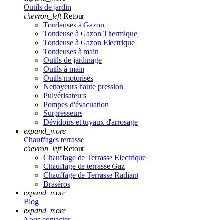
Outils de jardin
chevron_left
Retour
Tondeuses à Gazon
Tondeuse à Gazon Thermique
Tondeuse à Gazon Electrique
Tondeuses à main
Outils de jardinage
Outils à main
Outils motorisés
Nettoyeurs haute pression
Pulvérisateurs
Pompes d'évacuation
Surpresseurs
Dévidoirs et tuyaux d'arrosage
expand_more
Chauffages terrasse
chevron_left
Retour
Chauffage de Terrasse Electrique
Chauffage de terrasse Gaz
Chauffage de Terrasse Radiant
Braséros
expand_more
Blog
expand_more
Nous contacter