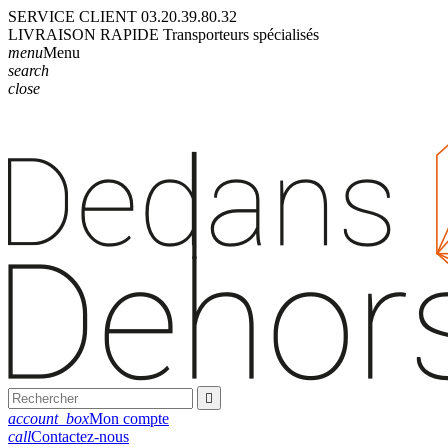
SERVICE CLIENT
03.20.39.80.32
LIVRAISON
RAPIDE
Transporteurs
spécialisés
menu
Menu
search
close

account_box
Mon compte
call
Contactez-nous