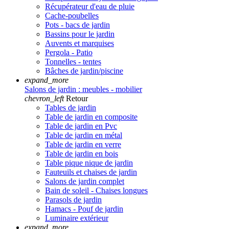
Récupérateur d'eau de pluie
Cache-poubelles
Pots - bacs de jardin
Bassins pour le jardin
Auvents et marquises
Pergola - Patio
Tonnelles - tentes
Bâches de jardin/piscine
expand_more
Salons de jardin : meubles - mobilier
chevron_left
Retour
Tables de jardin
Table de jardin en composite
Table de jardin en Pvc
Table de jardin en métal
Table de jardin en verre
Table de jardin en bois
Table pique nique de jardin
Fauteuils et chaises de jardin
Salons de jardin complet
Bain de soleil - Chaises longues
Parasols de jardin
Hamacs - Pouf de jardin
Luminaire extérieur
expand_more