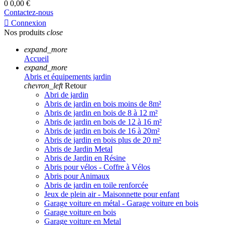
0
0,00 €
Contactez-nous

Connexion
Nos produits
close
expand_more
Accueil
expand_more
Abris et équipements jardin
chevron_left
Retour
Abri de jardin
Abris de jardin en bois moins de 8m²
Abris de jardin en bois de 8 à 12 m²
Abris de jardin en bois de 12 à 16 m²
Abris de jardin en bois de 16 à 20m²
Abris de jardin en bois plus de 20 m²
Abris de Jardin Metal
Abris de Jardin en Résine
Abris pour vélos - Coffre à Vélos
Abris pour Animaux
Abris de jardin en toile renforcée
Jeux de plein air - Maisonnette pour enfant
Garage voiture en métal - Garage voiture en bois
Garage voiture en bois
Garage voiture en Metal