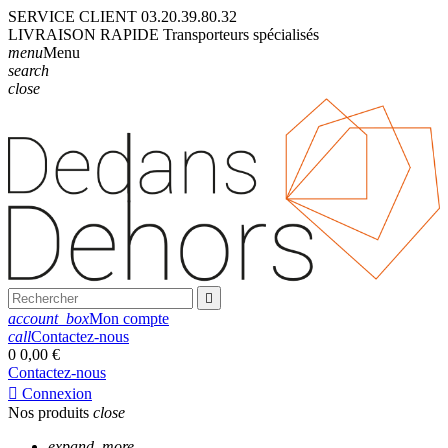
SERVICE CLIENT
03.20.39.80.32
LIVRAISON
RAPIDE
Transporteurs
spécialisés
menu
Menu
search
close

account_box
Mon compte
call
Contactez-nous
0
0,00 €
Contactez-nous

Connexion
Nos produits
close
expand_more