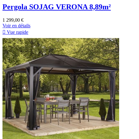
Pergola SOJAG VERONA 8,89m²
1 299,00 €
Voir en détails

Vue rapide