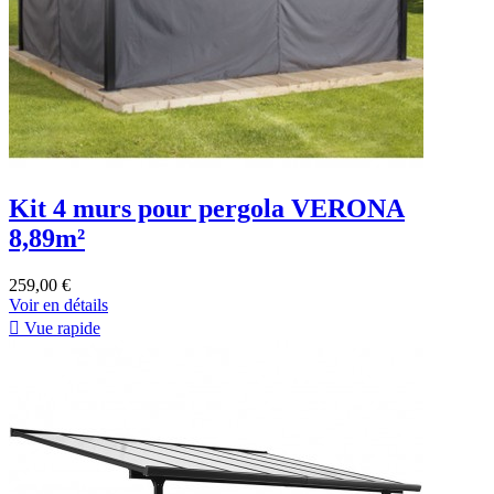
Kit 4 murs pour pergola VERONA
8,89m²
259,00 €
Voir en détails

Vue rapide