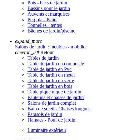
Pots - bacs de jardin
Bassins pour le jardin
Auvents et marquises
Pergola - Patio
Tonnelles - tentes
Bâches de jardin/piscine
expand_more
Salons de jardin : meubles - mobilier
chevron_left
Retour
Tables de jardin
Table de jardin en composite
Table de jardin en Pvc
Table de jardin en métal
Table de jardin en verre
Table de jardin en bois
Table pique nique de jardin
Fauteuils et chaises de jardin
Salons de jardin complet
Bain de soleil - Chaises longues
Parasols de jardin
Hamacs - Pouf de jardin
Luminaire extérieur