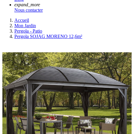
expand_more
Nous contacter
Accueil
Mon Jardin
Pergola - Patio
Pergola SOJAG MORENO 12,6m²