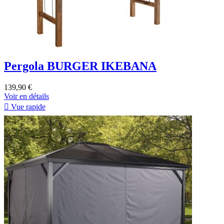
Pergola BURGER IKEBANA
139,90 €
Voir en détails

Vue rapide