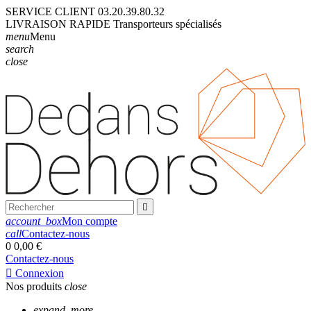
SERVICE CLIENT
03.20.39.80.32
LIVRAISON
RAPIDE
Transporteurs
spécialisés
menu
Menu
search
close

account_box
Mon compte
call
Contactez-nous
0
0,00 €
Contactez-nous

Connexion
Nos produits
close
expand_more