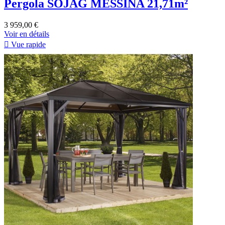
Pergola SOJAG MESSINA 21,71m²
3 959,00 €
Voir en détails

Vue rapide