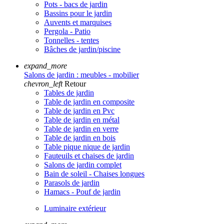
Pots - bacs de jardin
Bassins pour le jardin
Auvents et marquises
Pergola - Patio
Tonnelles - tentes
Bâches de jardin/piscine
expand_more
Salons de jardin : meubles - mobilier
chevron_left
Retour
Tables de jardin
Table de jardin en composite
Table de jardin en Pvc
Table de jardin en métal
Table de jardin en verre
Table de jardin en bois
Table pique nique de jardin
Fauteuils et chaises de jardin
Salons de jardin complet
Bain de soleil - Chaises longues
Parasols de jardin
Hamacs - Pouf de jardin
Luminaire extérieur