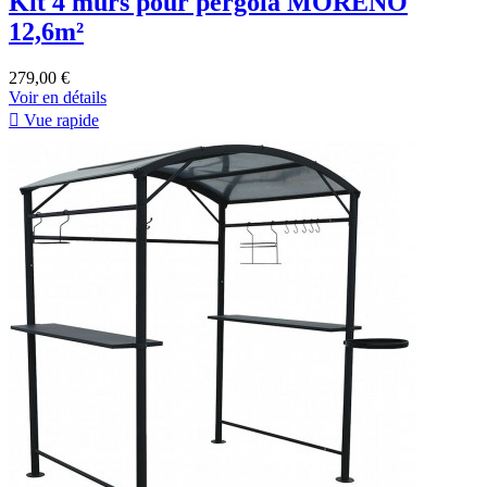
Kit 4 murs pour pergola MORENO
12,6m²
279,00 €
Voir en détails

Vue rapide