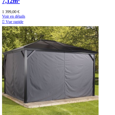
7,12m²
1 399,00 €
Voir en détails

Vue rapide