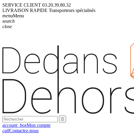
SERVICE CLIENT
03.20.39.80.32
LIVRAISON
RAPIDE
Transporteurs
spécialisés
menu
Menu
search
close

account_box
Mon compte
call
Contactez-nous