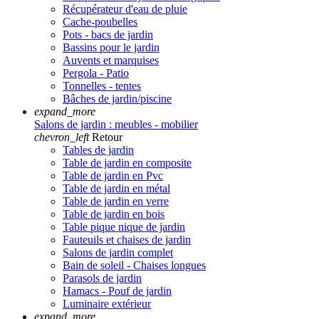
Récupérateur d'eau de pluie
Cache-poubelles
Pots - bacs de jardin
Bassins pour le jardin
Auvents et marquises
Pergola - Patio
Tonnelles - tentes
Bâches de jardin/piscine
expand_more
Salons de jardin : meubles - mobilier
chevron_left
Retour
Tables de jardin
Table de jardin en composite
Table de jardin en Pvc
Table de jardin en métal
Table de jardin en verre
Table de jardin en bois
Table pique nique de jardin
Fauteuils et chaises de jardin
Salons de jardin complet
Bain de soleil - Chaises longues
Parasols de jardin
Hamacs - Pouf de jardin
Luminaire extérieur
expand_more