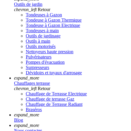
Outils de jardin
chevron_left
Retour
Tondeuses à Gazon
Tondeuse à Gazon Thermique
Tondeuse à Gazon Electrique
Tondeuses à main
Outils de jardinage
Outils à main
Outils motorisés
Nettoyeurs haute pression
Pulvérisateurs
Pompes d'évacuation
Surpresseurs
Dévidoirs et tuyaux d'arrosage
expand_more
Chauffages terrasse
chevron_left
Retour
Chauffage de Terrasse Electrique
Chauffage de terrasse Gaz
Chauffage de Terrasse Radiant
Braséros
expand_more
Blog
expand_more
Nous contacter