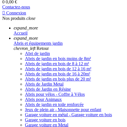
0
0,00 €
Contactez-nous

Connexion
Nos produits
close
expand_more
Accueil
expand_more
Abris et équipements jardin
chevron_left
Retour
Abri de jardin
Abris de jardin en bois moins de 8m²
Abris de jardin en bois de 8 à 12 m²
Abris de jardin en bois de 12 à 16 m²
Abris de jardin en bois de 16 à 20m²
Abris de jardin en bois plus de 20 m²
Abris de Jardin Metal
Abris de Jardin en Résine
Abris pour vélos - Coffre à Vélos
Abris pour Animaux
Abris de jardin en toile renforcée
Jeux de plein air - Maisonnette pour enfant
Garage voiture en métal - Garage voiture en bois
Garage voiture en bois
Garage voiture en Metal