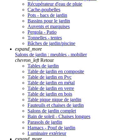
Récupérateur d'eau de pluie
Cache-poubelles
Pots - bacs de jardin
Bassins pour le jardin
Auvents et marquises
Pergola - Patio
Tonnelles - tentes
Bâches de jardin/piscine
expand_more
Salons de jardin : meubles - mobilier
chevron_left
Retour
Tables de jardin
Table de jardin en composite
Table de jardin en Pvc
Table de jardin en métal
Table de jardin en verre
Table de jardin en bois
Table pique nique de jardin
Fauteuils et chaises de jardin
Salons de jardin complet
Bain de soleil - Chaises longues
Parasols de jardin
Hamacs - Pouf de jardin
Luminaire extérieur
expand_more