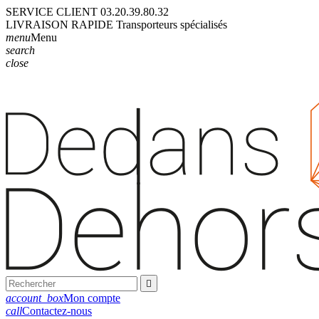
SERVICE CLIENT
03.20.39.80.32
LIVRAISON
RAPIDE
Transporteurs
spécialisés
menu
Menu
search
close

account_box
Mon compte
call
Contactez-nous