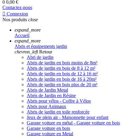
0
0,00 €
Contactez-nous

Connexion
Nos produits
close
expand_more
Accueil
expand_more
Abris et équipements jardin
chevron_left
Retour
Abri de jardin
Abris de jardin en bois moins de 8m²
Abris de jardin en bois de 8 à 12 m²
Abris de jardin en bois de 12 à 16 m²
Abris de jardin en bois de 16 à 20m²
Abris de jardin en bois plus de 20 m²
Abris de Jardin Metal
Abris de Jardin en Résine
Abris pour vélos - Coffre à Vélos
Abris pour Animaux
Abris de jardin en toile renforcée
Jeux de plein air - Maisonnette pour enfant
Garage voiture en métal - Garage voiture en bois
Garage voiture en bois
Garage voiture en Metal