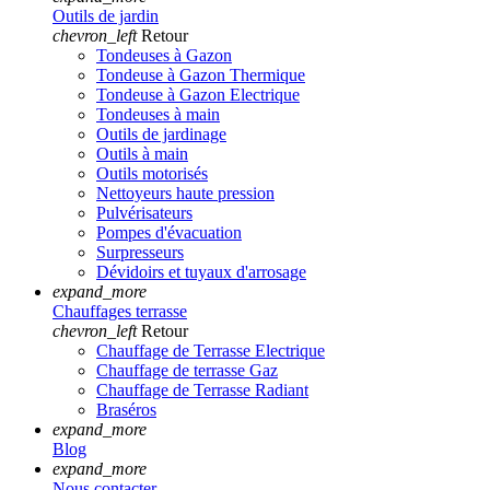
Outils de jardin
chevron_left
Retour
Tondeuses à Gazon
Tondeuse à Gazon Thermique
Tondeuse à Gazon Electrique
Tondeuses à main
Outils de jardinage
Outils à main
Outils motorisés
Nettoyeurs haute pression
Pulvérisateurs
Pompes d'évacuation
Surpresseurs
Dévidoirs et tuyaux d'arrosage
expand_more
Chauffages terrasse
chevron_left
Retour
Chauffage de Terrasse Electrique
Chauffage de terrasse Gaz
Chauffage de Terrasse Radiant
Braséros
expand_more
Blog
expand_more
Nous contacter