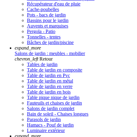
Récupérateur d'eau de pluie
Cache-poubelles
Pots - bacs de jardin
Bassins pour le jardin
Auvents et marquises
Pergola - Patio
Tonnelles - tentes
Bâches de jardin/piscine
expand_more
Salons de jardin : meubles - mobilier
chevron_left
Retour
Tables de jardin
Table de jardin en composite
Table de jardin en Pvc
Table de jardin en métal
Table de jardin en verre
Table de jardin en bois
Table pique nique de jardin
Fauteuils et chaises de jardin
Salons de jardin complet
Bain de soleil - Chaises longues
Parasols de jardin
Hamacs - Pouf de jardin
Luminaire extérieur
expand_more