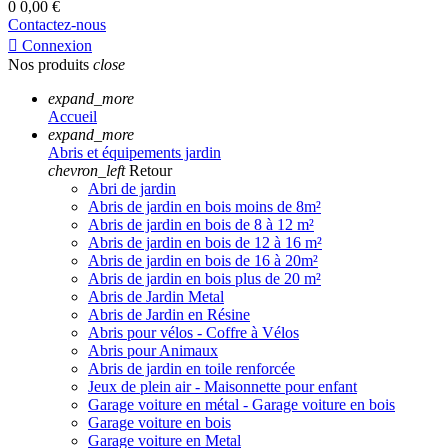
0
0,00 €
Contactez-nous

Connexion
Nos produits
close
expand_more
Accueil
expand_more
Abris et équipements jardin
chevron_left
Retour
Abri de jardin
Abris de jardin en bois moins de 8m²
Abris de jardin en bois de 8 à 12 m²
Abris de jardin en bois de 12 à 16 m²
Abris de jardin en bois de 16 à 20m²
Abris de jardin en bois plus de 20 m²
Abris de Jardin Metal
Abris de Jardin en Résine
Abris pour vélos - Coffre à Vélos
Abris pour Animaux
Abris de jardin en toile renforcée
Jeux de plein air - Maisonnette pour enfant
Garage voiture en métal - Garage voiture en bois
Garage voiture en bois
Garage voiture en Metal