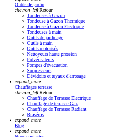
Outils de jardin
chevron_left
Retour
Tondeuses à Gazon
Tondeuse à Gazon Thermique
Tondeuse à Gazon Electrique
Tondeuses à main
Outils de jardinage
Outils à main
Outils motorisés
Nettoyeurs haute pression
Pulvérisateurs
Pompes d'évacuation
Surpresseurs
Dévidoirs et tuyaux d'arrosage
expand_more
Chauffages terrasse
chevron_left
Retour
Chauffage de Terrasse Electrique
Chauffage de terrasse Gaz
Chauffage de Terrasse Radiant
Braséros
expand_more
Blog
expand_more
Nous contacter