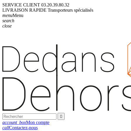
SERVICE CLIENT
03.20.39.80.32
LIVRAISON
RAPIDE
Transporteurs
spécialisés
menu
Menu
search
close

account_box
Mon compte
call
Contactez-nous