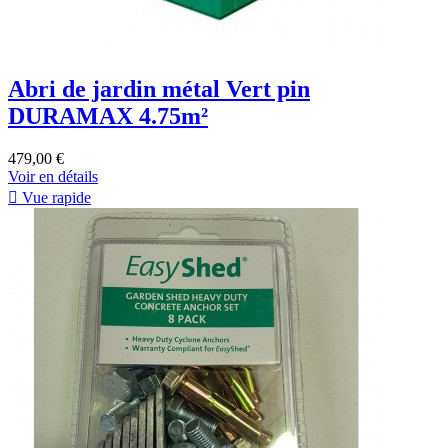
Abri de jardin métal Vert pin
DURAMAX 4.75m²
479,00 €
Voir en détails

Vue rapide