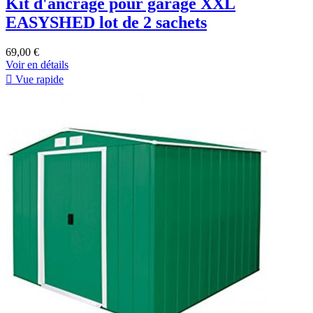
Kit d'ancrage pour garage XXL
EASYSHED lot de 2 sachets
69,00 €
Voir en détails

Vue rapide