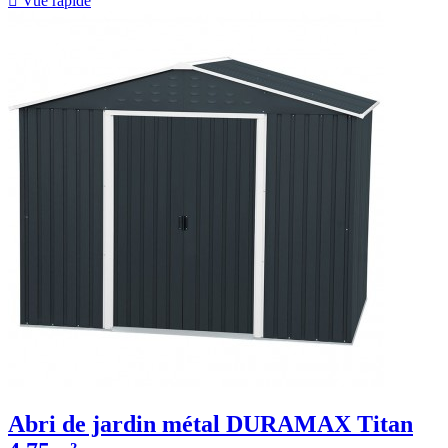

Vue rapide
Abri de jardin métal DURAMAX Titan