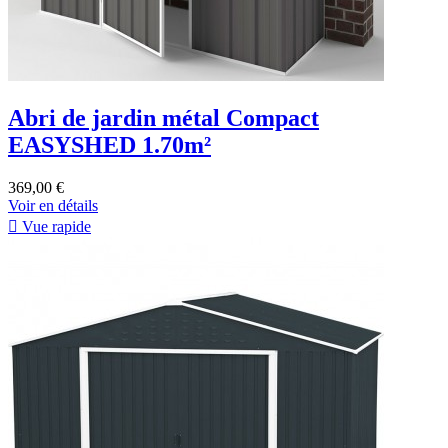
Abri de jardin métal Compact
EASYSHED 1.70m²
369,00 €
Voir en détails

Vue rapide