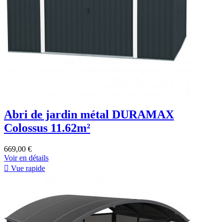
Abri de jardin métal DURAMAX
Colossus 11.62m²
669,00 €
Voir en détails

Vue rapide