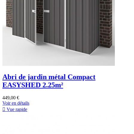
Abri de jardin métal Compact
EASYSHED 2.25m²
449,00 €
Voir en détails

Vue rapide