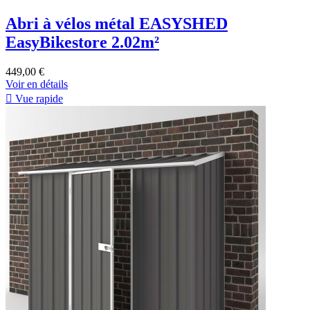
Abri à vélos métal EASYSHED
EasyBikestore 2.02m²
449,00 €
Voir en détails

Vue rapide