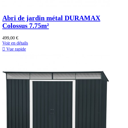
Abri de jardin métal DURAMAX
Colossus 7.75m²
499,00 €
Voir en détails

Vue rapide