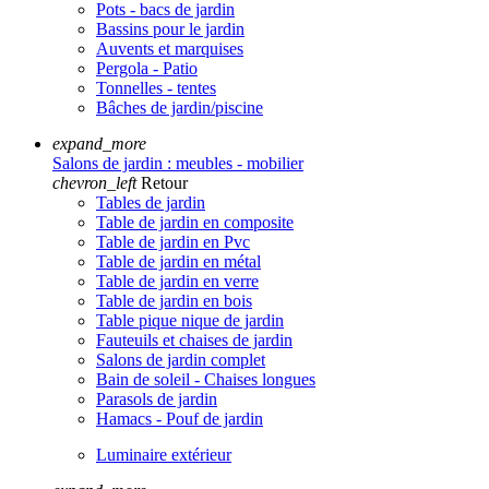
Pots - bacs de jardin
Bassins pour le jardin
Auvents et marquises
Pergola - Patio
Tonnelles - tentes
Bâches de jardin/piscine
expand_more
Salons de jardin : meubles - mobilier
chevron_left
Retour
Tables de jardin
Table de jardin en composite
Table de jardin en Pvc
Table de jardin en métal
Table de jardin en verre
Table de jardin en bois
Table pique nique de jardin
Fauteuils et chaises de jardin
Salons de jardin complet
Bain de soleil - Chaises longues
Parasols de jardin
Hamacs - Pouf de jardin
Luminaire extérieur