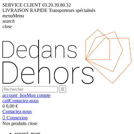
SERVICE CLIENT
03.20.39.80.32
LIVRAISON
RAPIDE
Transporteurs
spécialisés
menu
Menu
search
close

account_box
Mon compte
call
Contactez-nous
0
0,00 €
Contactez-nous

Connexion
Nos produits
close
expand_more