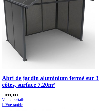
Abri de jardin aluminium fermé sur 3
côtés, surface 7.20m²
1 099,90 €
Voir en détails

Vue rapide