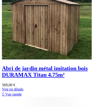
Abri de jardin métal imitation bois
DURAMAX Titan 4.75m²
569,00 €
Voir en détails

Vue rapide