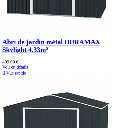
Abri de jardin métal DURAMAX
Skylight 4.33m²
499,00 €
Voir en détails

Vue rapide