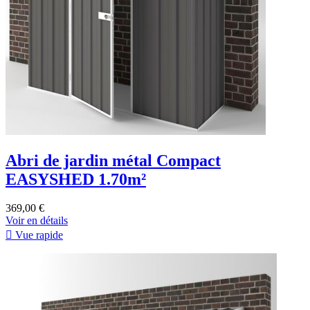
Abri de jardin métal Compact
EASYSHED 1.70m²
369,00 €
Voir en détails

Vue rapide