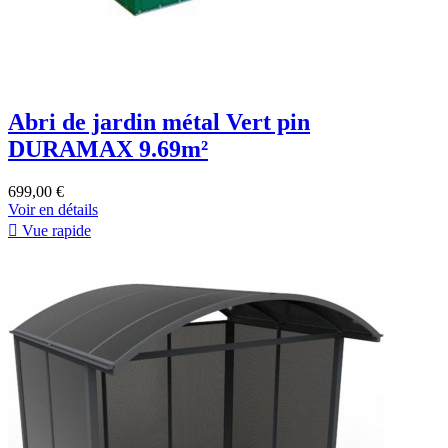
Abri de jardin métal Vert pin
DURAMAX 9.69m²
699,00 €
Voir en détails

Vue rapide