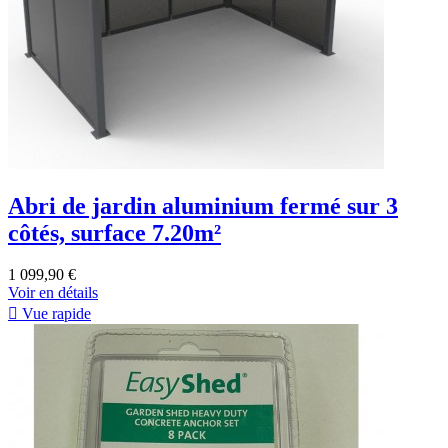
Abri de jardin aluminium fermé sur 3
côtés, surface 7.20m²
1 099,90 €
Voir en détails

Vue rapide