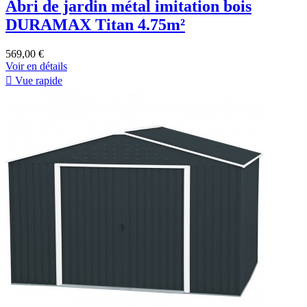
Abri de jardin métal imitation bois
DURAMAX Titan 4.75m²
569,00 €
Voir en détails

Vue rapide