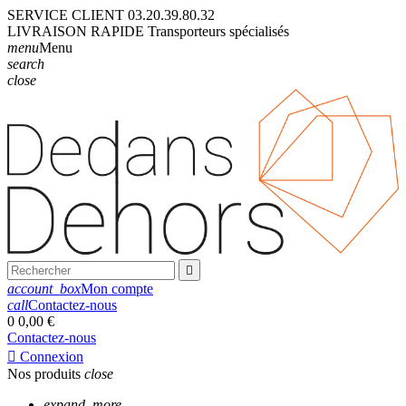
SERVICE CLIENT
03.20.39.80.32
LIVRAISON
RAPIDE
Transporteurs
spécialisés
menu
Menu
search
close

account_box
Mon compte
call
Contactez-nous
0
0,00 €
Contactez-nous

Connexion
Nos produits
close
expand_more