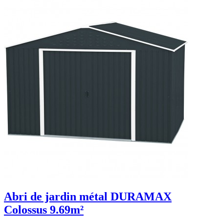
Abri de jardin métal DURAMAX
Colossus 9.69m²