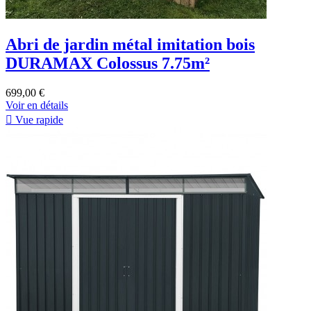
Abri de jardin métal imitation bois
DURAMAX Colossus 7.75m²
699,00 €
Voir en détails

Vue rapide