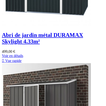
Abri de jardin métal DURAMAX
Skylight 4.33m²
499,00 €
Voir en détails

Vue rapide