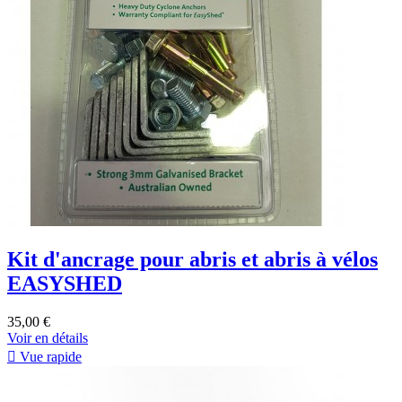
Kit d'ancrage pour abris et abris à vélos
EASYSHED
35,00 €
Voir en détails

Vue rapide