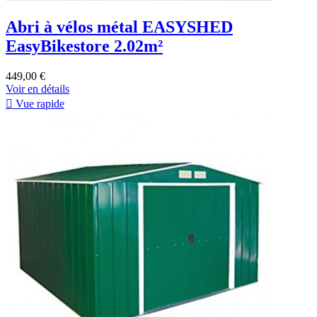
Abri à vélos métal EASYSHED
EasyBikestore 2.02m²
449,00 €
Voir en détails

Vue rapide