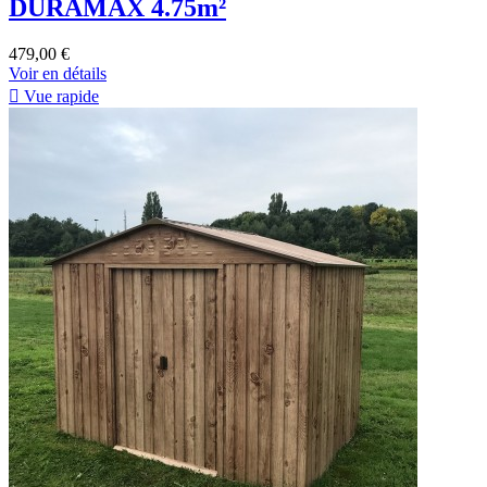
DURAMAX 4.75m²
479,00 €
Voir en détails

Vue rapide