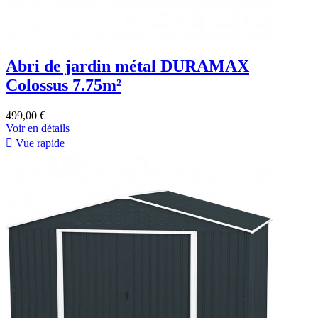
Abri de jardin métal DURAMAX
Colossus 7.75m²
499,00 €
Voir en détails

Vue rapide