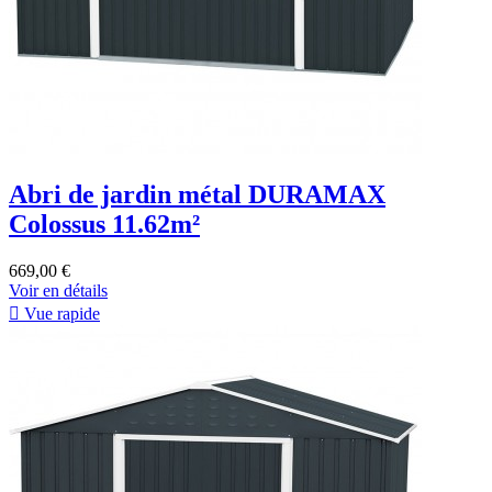
Abri de jardin métal DURAMAX
Colossus 11.62m²
669,00 €
Voir en détails

Vue rapide