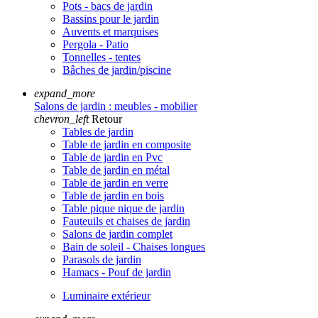
Pots - bacs de jardin
Bassins pour le jardin
Auvents et marquises
Pergola - Patio
Tonnelles - tentes
Bâches de jardin/piscine
expand_more
Salons de jardin : meubles - mobilier
chevron_left
Retour
Tables de jardin
Table de jardin en composite
Table de jardin en Pvc
Table de jardin en métal
Table de jardin en verre
Table de jardin en bois
Table pique nique de jardin
Fauteuils et chaises de jardin
Salons de jardin complet
Bain de soleil - Chaises longues
Parasols de jardin
Hamacs - Pouf de jardin
Luminaire extérieur