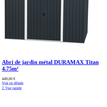
Abri de jardin métal DURAMAX Titan
4.75m²
449,00 €
Voir en détails

Vue rapide